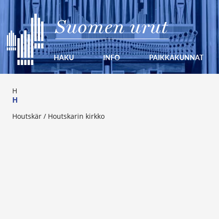
Suomen urut
HAKU
INFO
PAIKKAKUNNAT
H
H
Houtskär / Houtskarin kirkko