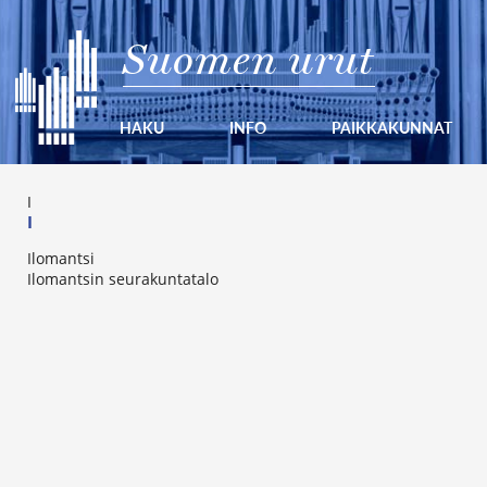
Suomen urut
HAKU
INFO
PAIKKAKUNNAT
I
I
Ilomantsi
Ilomantsin seurakuntatalo