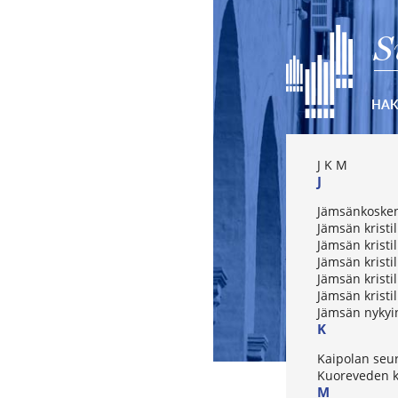
S
HA
J
K
M
J
Jämsänkosken
Jämsän kristi
Jämsän kristil
Jämsän kristi
Jämsän kristi
Jämsän kristil
Jämsän nykyi
K
Kaipolan seu
Kuoreveden k
M