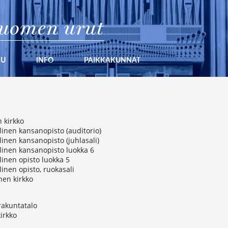
uomen urut
KU
INFO
PAIKKAKUNNAT
 kirkko
llinen kansanopisto (auditorio)
linen kansanopisto (juhlasali)
llinen kansanopisto luokka 6
llinen opisto luokka 5
linen opisto, ruokasali
nen kirkko
rakuntatalo
irkko