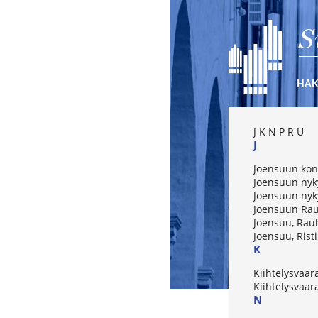
S
HA
J
K
N
P
R
U
J
Joensuun kon
Joensuun nyk
Joensuun nyky
Joensuun Rau
Joensuu, Rau
Joensuu, Rist
K
Kiihtelysvaar
Kiihtelysvaar
N