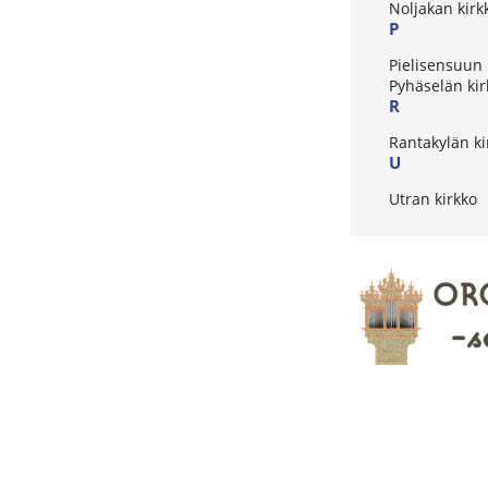
Noljakan kirk
P
Pielisensuun 
Pyhäselän kir
R
Rantakylän ki
U
Utran kirkko