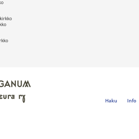
ko
kirkko
kko
rkko
Haku
Info