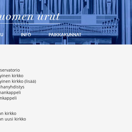
uomen urut
KU
INFO
PAIKKAKUNNAT
servatorio
yinen kirkko
inen kirkko (lisää)
hanyhdistys
hankappeli
inkappeli
an kirkko
an uusi kirkko