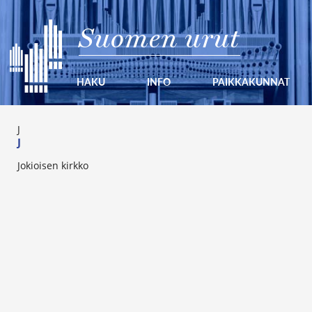
Suomen urut
HAKU
INFO
PAIKKAKUNNAT
J
J
Jokioisen kirkko