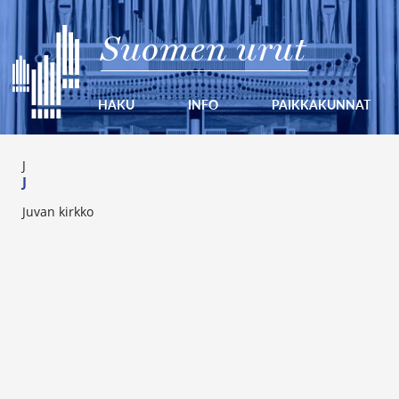
Suomen urut
HAKU
INFO
PAIKKAKUNNAT
J
J
Juvan kirkko