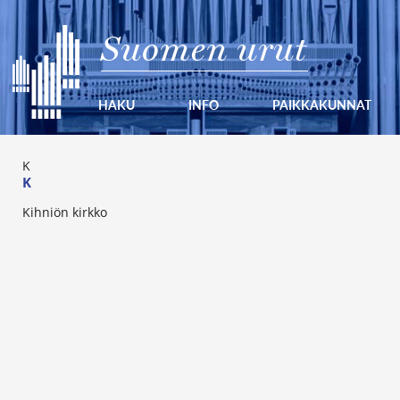
Suomen urut
HAKU
INFO
PAIKKAKUNNAT
K
K
Kihniön kirkko