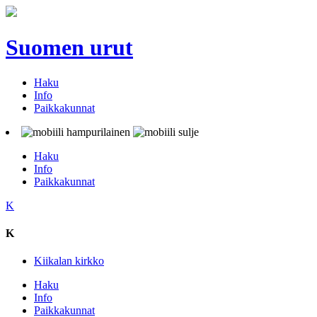
Suomen urut
Haku
Info
Paikkakunnat
Haku
Info
Paikkakunnat
K
K
Kiikalan kirkko
Haku
Info
Paikkakunnat