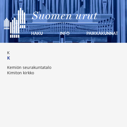
Suomen urut
HAKU
INFO
PAIKKAKUNNAT
K
K
Kemiön seurakuntatalo
Kimiton kirkko