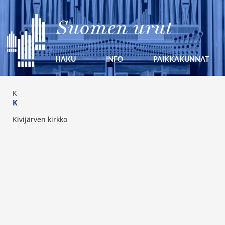
Suomen urut
HAKU
INFO
PAIKKAKUNNAT
K
K
Kivijärven kirkko