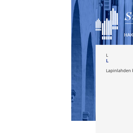
S
HA
L
L
Lapinlahden 