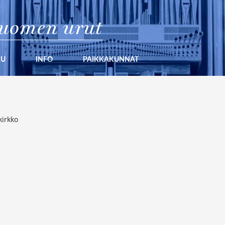
uomen urut
KU
INFO
PAIKKAKUNNAT
kirkko