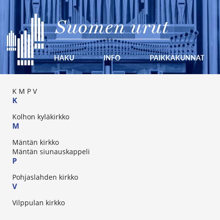
Suomen urut
HAKU
INFO
PAIKKAKUNNAT
K
M
P
V
K
Kolhon kyläkirkko
M
Mäntän kirkko
Mäntän siunauskappeli
P
Pohjaslahden kirkko
V
Vilppulan kirkko