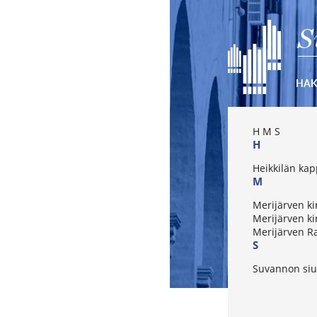
S
HA
H
M
S
H
Heikkilän kap
M
Merijärven ki
Merijärven k
Merijärven R
S
Suvannon siu