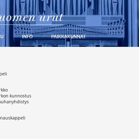
uomen urut
KU
INFO
PAIKKAKUNNAT
peli
rkko
irkon kunnostus
auhanyhdistys
nauskappeli