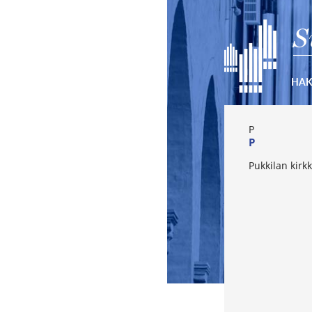
S
HA
P
P
Pukkilan kirk