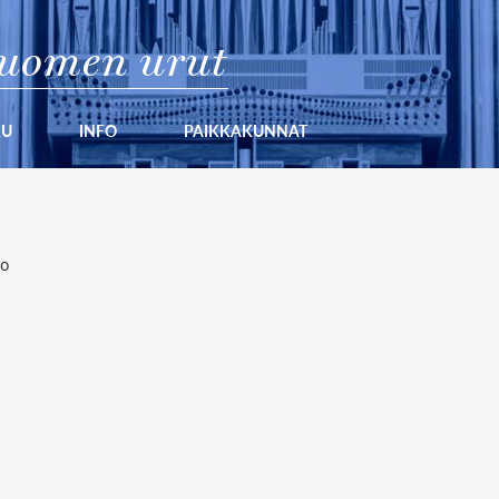
uomen urut
KU
INFO
PAIKKAKUNNAT
ko