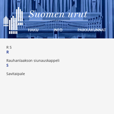
Suomen urut
HAKU
INFO
PAIKKAKUNNAT
R
S
R
Rauhanlaakson siunauskappeli
S
Savitaipale