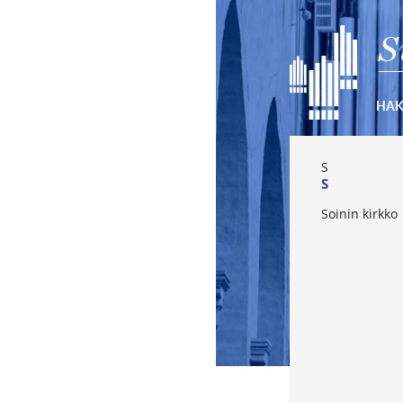
S
HA
S
S
Soinin kirkko