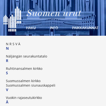
Suomen urut
HAKU
INFO
PAIKKAKUNNAT
N
R
S
V
Ä
N
Näljängän seurakuntatalo
R
Ruhtinansalmen kirkko
S
Suomussalmen kirkko
Suomussalmen siunauskappeli
V
Vuokin rajaseutukirkko
Ä