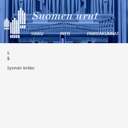
Suomen urut
HAKU
INFO
PAIKKAKUNNAT
S
S
Sysmän kirkko