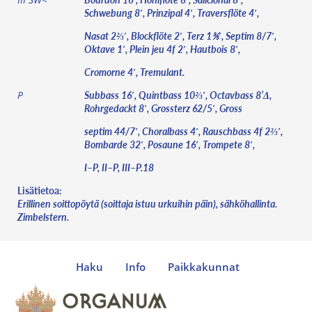
Schwebung 8′, Prinzipal 4′, Traversflöte 4′,
Nasat 2⅔′, Blockflöte 2′, Terz 1⅗′, Septim 8/7′,
Oktave 1′, Plein jeu 4f 2′, Hautbois 8′,
Cromorne 4′, Tremulant.
Subbass 16′, Quintbass 10⅔′, Octavbass 8’Δ,
P
Rohrgedackt 8′, Grossterz 62/5′, Gross
septim 44/7′, Choralbass 4′, Rauschbass 4f 2⅔′,
Bombarde 32′, Posaune 16′, Trompete 8′,
I–P, II–P, III–P.18
Lisätietoa:
Erillinen soittopöytä (soittaja istuu urkuihin päin), sähköhallinta.
Zimbelstern.
Haku
Info
Paikkakunnat