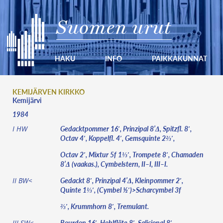
Suomen urut
HAKU
INFO
PAIKKAKUNNAT
KEMIJÄRVEN KIRKKO
Kemijärvi
1984
Gedacktpommer 16′, Prinzipal 8’Δ, Spitzfl. 8′,
I HW
Octav 4′, Koppelfl. 4′, Gemsquinte 2⅔′,
Octav 2′, Mixtur 5f 1⅓′, Trompete 8′, Chamaden
8’Δ (vaakas.), Cymbelstern, II–I, III–I.
Gedackt 8′, Prinzipal 4’Δ, Kleinpommer 2′,
II BW<
Quinte 1⅓′, (Cymbel ½′)>Scharcymbel 3f
⅔′, Krummhorn 8′, Tremulant.
Bourdon 16′, Hohlflöte 8′, Salicional 8′,
III SW<