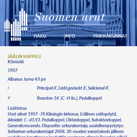
Suomen urut
HAKU
INFO
PAIKKAKUNNAT
JÄÄLIN KAPPELI
Kiiminki
1907
Albanus Jurva 4/I pn
Principal 8’, Liebl.gedackt 8’, Salicional 8’.
I
Bourdon 16′ (C–H its.), Pedalkoppel.
P
Lisätietoa:
Urut olivat 1907–78 Kiimingin kirkossa. Erillinen soittopöytä,
äänialat: C–d1/f3. Pedalkoppel, Oktavkoppel, Suboktavkoppel,
Generalcrescendo. Dispositio: urkurakentaja, uudelleenpystytys:
Sotkamon urkurakentajat 2008. 30-vuoden varastoinnin jälkeen