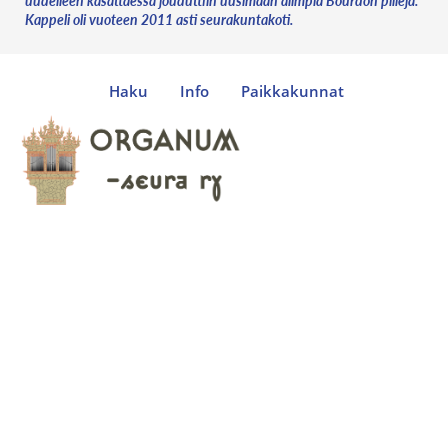
uudelleen kasattaessa jouduttiin uusimaan alimpia Bourdon pillejä.
Kappeli oli vuoteen 2011 asti seurakuntakoti.
Haku
Info
Paikkakunnat