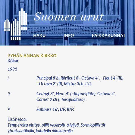
Suomen urut
HAKU
INFO
PAIKKAKUNNAT
PYHÄN ANNAN KIRKKO
Kökar
1991
Principal 8’Δ, Rörfleut 8′, Octava 4′, –Fleut 4′ (II),
I
–Octava 2′ (II), Mixtur 3ch, II/I.
Gedagt 8′, Fleut 4′ (=Koppelflöte), Octava 2′,
II
Cornet 2 ch (=Sesquialtera).
Subbass 16′, I/P, II/P.
P
Lisätietoa:
Temperoitu viritys, pillit vasaroitua lyijyä. Sormiopillistöt
yhteislaatikolla, kahdella äänikerralla