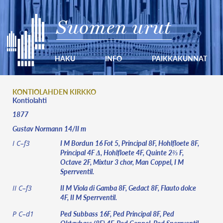
Suomen urut
HAKU
INFO
PAIKKAKUNNAT
KONTIOLAHDEN KIRKKO
Kontiolahti
1877
Gustav Normann 14/II m
I M Bordun 16 Fot 5, Principal 8F, Hohlfloete 8F,
I C–f3
Principal 4F Δ, Hohlfloete 4F, Quinte 2⅔ F,
Octave 2F, Mixtur 3 chor, Man Coppel, I M
Sperrventil.
II M Viola di Gamba 8F, Gedact 8F, Flauto dolce
II C–f3
4F, II M Sperrventil.
Ped Subbass 16F, Ped Principal 8F, Ped
P C–d1