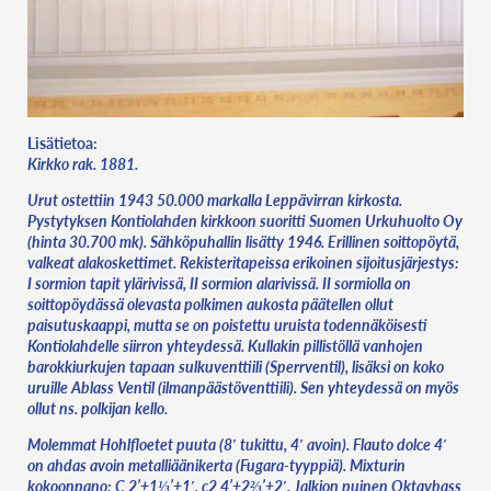
Lisätietoa:
Kirkko rak. 1881.
Urut ostettiin 1943 50.000 markalla Leppävirran kirkosta.
Pystytyksen Kontiolahden kirkkoon suoritti Suomen Urkuhuolto Oy
(hinta 30.700 mk). Sähköpuhallin lisätty 1946. Erillinen soittopöytä,
valkeat alakoskettimet. Rekisteritapeissa erikoinen sijoitusjärjestys:
I sormion tapit ylärivissä, II sormion alarivissä. II sormiolla on
soittopöydässä olevasta polkimen aukosta päätellen ollut
paisutuskaappi, mutta se on poistettu uruista todennäköisesti
Kontiolahdelle siirron yhteydessä. Kullakin pillistöllä vanhojen
barokkiurkujen tapaan sulkuventtiili (Sperrventil), lisäksi on koko
uruille Ablass Ventil (ilmanpäästöventtiili). Sen yhteydessä on myös
ollut ns. polkijan kello.
Molemmat Hohlfloetet puuta (8′ tukittu, 4′ avoin). Flauto dolce 4′
on ahdas avoin metalliäänikerta (Fugara-tyyppiä). Mixturin
kokoonpano: C 2’+1⅓’+1′, c2 4’+2⅔’+2′. Jalkion puinen Oktavbass