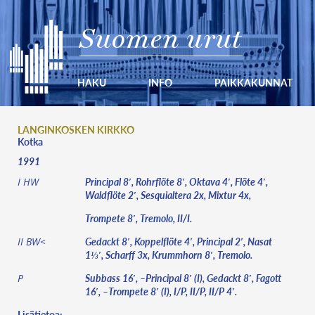
Suomen urut
HAKU
INFO
PAIKKAKUNNAT
LANGINKOSKEN KIRKKO
Kotka
1991
Principal 8′, Rohrflöte 8′, Oktava 4′, Flöte 4′,
I HW
Waldflöte 2′, Sesquialtera 2x, Mixtur 4x,
Trompete 8′, Tremolo, II/I.
Gedackt 8′, Koppelflöte 4′, Principal 2′, Nasat
II BW<
1⅓′, Scharff 3x, Krummhorn 8′, Tremolo.
Subbass 16′, –Principal 8′ (I), Gedackt 8′, Fagott
P
16′, –Trompete 8′ (I), I/P, II/P, II/P 4′.
Lisätietoa: