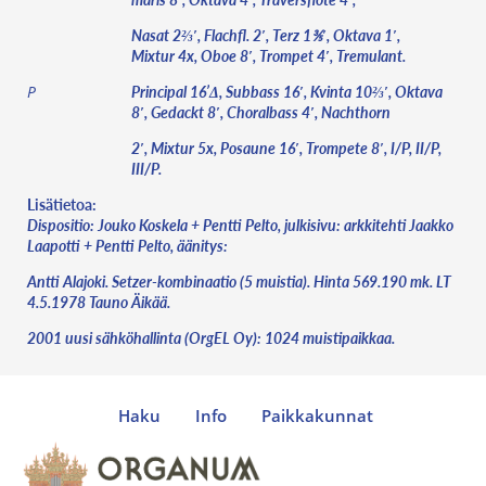
Nasat 2⅔′, Flachfl. 2′, Terz 1⅗′, Oktava 1′,
Mixtur 4x, Oboe 8′, Trompet 4′, Tremulant.
Principal 16’Δ, Subbass 16′, Kvinta 10⅔′, Oktava
P
8′, Gedackt 8′, Choralbass 4′, Nachthorn
2′, Mixtur 5x, Posaune 16′, Trompete 8′, I/P, II/P,
III/P.
Lisätietoa:
Dispositio: Jouko Koskela + Pentti Pelto, julkisivu: arkkitehti Jaakko
Laapotti + Pentti Pelto, äänitys:
Antti Alajoki. Setzer-kombinaatio (5 muistia). Hinta 569.190 mk. LT
4.5.1978 Tauno Äikää.
2001 uusi sähköhallinta (OrgEL Oy): 1024 muistipaikkaa.
Haku
Info
Paikkakunnat