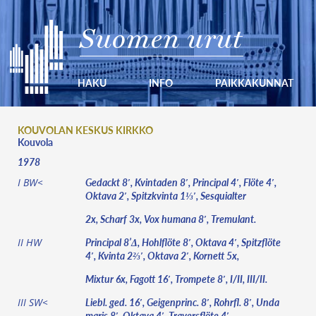
Suomen urut
HAKU
INFO
PAIKKAKUNNAT
KOUVOLAN KESKUS KIRKKO
Kouvola
1978
Gedackt 8′, Kvintaden 8′, Principal 4′, Flöte 4′,
I BW<
Oktava 2′, Spitzkvinta 1⅓′, Sesquialter
2x, Scharf 3x, Vox humana 8′, Tremulant.
Principal 8’Δ, Hohlflöte 8′, Oktava 4′, Spitzflöte
II HW
4′, Kvinta 2⅔′, Oktava 2′, Kornett 5x,
Mixtur 6x, Fagott 16′, Trompete 8′, I/II, III/II.
Liebl. ged. 16′, Geigenprinc. 8′, Rohrfl. 8′, Unda
III SW<
maris 8′, Oktava 4′, Traversflöte 4′,