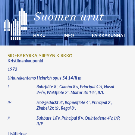
Suomen urut
HAKU
INFO
PAIKKAKUNNAT
SIDEBY KYRKA, SIIPYYN KIRKKO
Kristiinankaupunki
1972
Urkurakentamo Heinrich opus 54 14/II m
Rohrflöte 8′, Gamba 8’v, Principal 4’Δ, Nasat
I
2⅔’v, Waldflöte 2′, Mixtur 3x 1⅓′, II/I.
Holzgedackt 8′, Koppelflöte 4′, Principal 2′,
II<
Zimbel 2x ½′, Regal 8′.
Subbass 16’v, Principal 8’v, Quintadena 4’v, I/P,
P
II/P.
Lisätietoa: