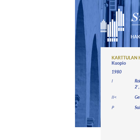
S
HA
KARTTULAN 
Kuopio
1980
Roh
I
2′,
Ged
II<
Sub
P