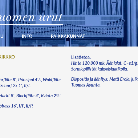
uomen urut
KU
INFO
PAIKKAKUNNAT
KIRKKO
Lisätietoa:
Hinta 120.000 mk. Äänialat: C–e1/g
Sormiopillistöt kaksoislaatikolla.
Dispositio ja äänitys: Matti Erola, julk
rflöte 8′, Principal 4’Δ, Waldflöte
Tuomas Asunta.
 Scharf 2x 1′, II/I.
ackt 8′, Blockflöte 4′, Kvinta 2⅔′.
bass 16′, I/P, II/P.