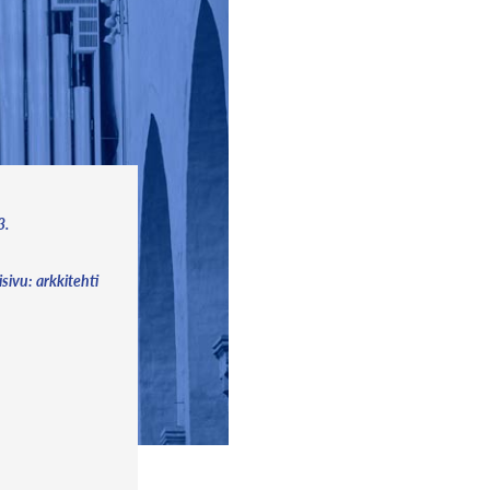
3.
isivu: arkkitehti