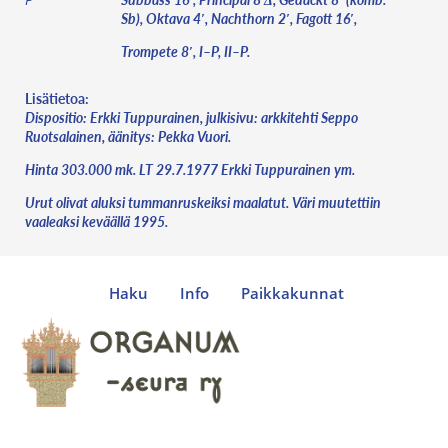
Sb), Oktava 4′, Nachthorn 2′, Fagott 16′,
Trompete 8′, I–P, II–P.
Lisätietoa:
Dispositio: Erkki Tuppurainen, julkisivu: arkkitehti Seppo
Ruotsalainen, äänitys: Pekka Vuori.
Hinta 303.000 mk. LT 29.7.1977 Erkki Tuppurainen ym.
Urut olivat aluksi tummanruskeiksi maalatut. Väri muutettiin
vaaleaksi keväällä 1995.
Haku
Info
Paikkakunnat