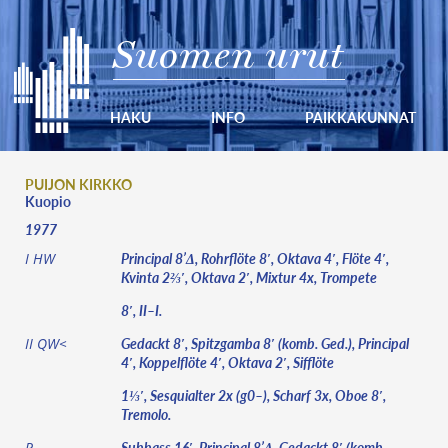
Suomen urut
HAKU
INFO
PAIKKAKUNNAT
PUIJON KIRKKO
Kuopio
1977
Principal 8’Δ, Rohrflöte 8′, Oktava 4′, Flöte 4′,
I HW
Kvinta 2⅔′, Oktava 2′, Mixtur 4x, Trompete
8′, II–I.
Gedackt 8′, Spitzgamba 8′ (komb. Ged.), Principal
II QW<
4′, Koppelflöte 4′, Oktava 2′, Sifflöte
1⅓′, Sesquialter 2x (g0–), Scharf 3x, Oboe 8′,
Tremolo.
Subbass 16′, Principal 8’Δ, Gedackt 8′ (komb.
P