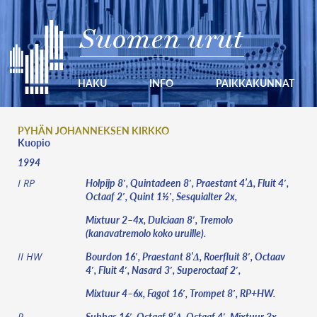
Suomen urut
HAKU
INFO
PAIKKAKUNNAT
PYHÄN JOHANNEKSEN KIRKKO
Kuopio
1994
Holpijp 8′, Quintadeen 8′, Praestant 4’Δ, Fluit 4′,
I RP
Octaaf 2′, Quint 1½′, Sesquialter 2x,
Mixtuur 2–4x, Dulciaan 8′, Tremolo
(kanavatremolo koko uruille).
Bourdon 16′, Praestant 8’Δ, Roerfluit 8′, Octaav
II HW
4′, Fluit 4′, Nasard 3′, Superoctaaf 2′,
Mixtuur 4–6x, Fagot 16′, Trompet 8′, RP+HW.
Subbas 16′, Octaaf 8’Δ, Octaaf 4′, Mixtuur 3x,
P