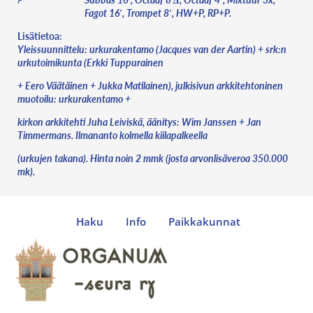
Fagot 16′, Trompet 8′, HW+P, RP+P.
Lisätietoa:
Yleissuunnittelu: urkurakentamo (Jacques van der Aartin) + srk:n
urkutoimikunta (Erkki Tuppurainen
+ Eero Väätäinen + Jukka Matilainen), julkisivun arkkitehtoninen
muotoilu: urkurakentamo +
kirkon arkkitehti Juha Leiviskä, äänitys: Wim Janssen + Jan
Timmermans. Ilmananto kolmella kiilapalkeella
(urkujen takana). Hinta noin 2 mmk (josta arvonlisäveroa 350.000
mk).
Haku
Info
Paikkakunnat