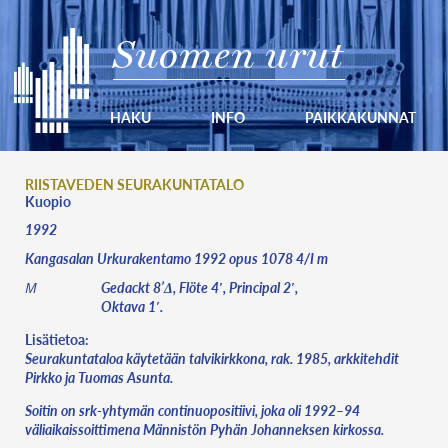
Suomen urut
HAKU
INFO
PAIKKAKUNNAT
RIISTAVEDEN SEURAKUNTATALO
Kuopio
1992
Kangasalan Urkurakentamo 1992 opus 1078 4/I m
Gedackt 8’Δ, Flöte 4′, Principal 2′,
M
Oktava 1′.
Lisätietoa:
Seurakuntataloa käytetään talvikirkkona, rak. 1985, arkkitehdit
Pirkko ja Tuomas Asunta.
Soitin on srk-yhtymän continuopositiivi, joka oli 1992–94
väliaikaissoittimena Männistön Pyhän Johanneksen kirkossa.