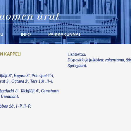
uomen urut
KU
INFO
PAIKKAKUNNAT
 KAPPELI
Lisätietoa:
Dispositio ja julkisivu: rakentamo, ä
Kjersgaard.
flöjt 8′, Fugara 8′, Principal 4’Δ,
at 3′, Octava 2′, Ters 1⅗′, II–I.
ägedackt 8′, Täckflöjt 4′, Gemshorn
, Tremulant.
bas 16′, I–P, II–P.