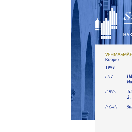
S
HA
VEHMASMÄEN
Kuopio
1999
Hål
I HV
Nas
Tr
II BV<
2′
Sub
P C–d1