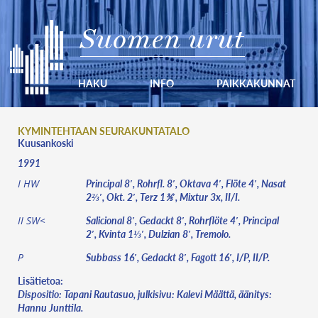
Suomen urut
HAKU
INFO
PAIKKAKUNNAT
KYMINTEHTAAN SEURAKUNTATALO
Kuusankoski
1991
Principal 8′, Rohrfl. 8′, Oktava 4′, Flöte 4′, Nasat
I HW
2⅔′, Okt. 2′, Terz 1⅗′, Mixtur 3x, II/I.
Salicional 8′, Gedackt 8′, Rohrflöte 4′, Principal
II SW<
2′, Kvinta 1⅓′, Dulzian 8′, Tremolo.
Subbass 16′, Gedackt 8′, Fagott 16′, I/P, II/P.
P
Lisätietoa:
Dispositio: Tapani Rautasuo, julkisivu: Kalevi Määttä, äänitys:
Hannu Junttila.