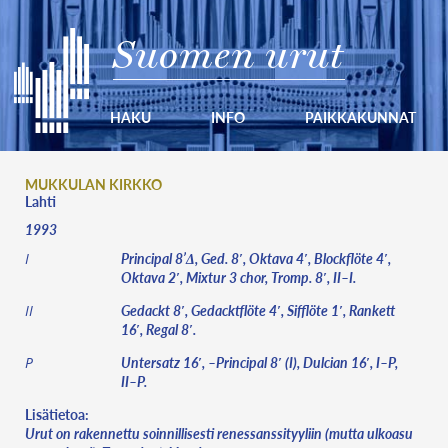
Suomen urut
HAKU
INFO
PAIKKAKUNNAT
MUKKULAN KIRKKO
Lahti
1993
Principal 8’Δ, Ged. 8′, Oktava 4′, Blockflöte 4′,
I
Oktava 2′, Mixtur 3 chor, Tromp. 8′, II–I.
Gedackt 8′, Gedacktflöte 4′, Sifflöte 1′, Rankett
II
16′, Regal 8′.
Untersatz 16′, –Principal 8′ (I), Dulcian 16′, I–P,
P
II–P.
Lisätietoa:
Urut on rakennettu soinnillisesti renessanssityyliin (mutta ulkoasu