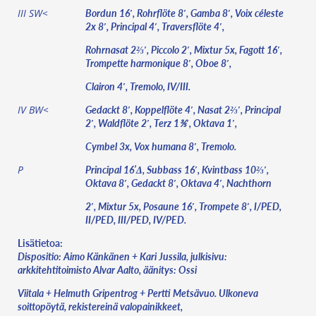
Bordun 16′, Rohrflöte 8′, Gamba 8′, Voix céleste
III SW<
2x 8′, Principal 4′, Traversflöte 4′,
Rohrnasat 2⅔′, Piccolo 2′, Mixtur 5x, Fagott 16′,
Trompette harmonique 8′, Oboe 8′,
Clairon 4′, Tremolo, IV/III.
Gedackt 8′, Koppelflöte 4′, Nasat 2⅔′, Principal
IV BW<
2′, Waldflöte 2′, Terz 1⅗′, Oktava 1′,
Cymbel 3x, Vox humana 8′, Tremolo.
Principal 16’Δ, Subbass 16′, Kvintbass 10⅔′,
P
Oktava 8′, Gedackt 8′, Oktava 4′, Nachthorn
2′, Mixtur 5x, Posaune 16′, Trompete 8′, I/PED,
II/PED, III/PED, IV/PED.
Lisätietoa:
Dispositio: Aimo Känkänen + Kari Jussila, julkisivu:
arkkitehtitoimisto Alvar Aalto, äänitys: Ossi
Viitala + Helmuth Gripentrog + Pertti Metsävuo. Ulkoneva
soittopöytä, rekistereinä valopainikkeet,