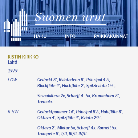
Suomen urut
HAKU
INFO
PAIKKAKUNNAT
RISTIN KIRKKO
Lahti
1979
Gedackt 8′, Kvintadena 8′, Principal 4’Δ,
I OW
Blockflöte 4′, Flachflöte 2′, Spitzkvinta 1⅓′,
Sesquialtera 2x, Scharff 4–5x, Krummhorn 8′,
Tremolo.
Gedacktpommer 16′, Principal 8’Δ, Hohlflöte 8′,
II HW
Oktava 4′, Spitzflöte 4′, Kvinta 2⅔′,
Oktava 2′, Mixtur 5x, Scharff 4x, Kornett 5x,
Trompete 8′, I/II, III/II, IV/II.