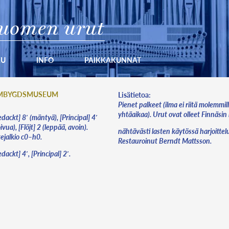
uomen urut
KU
INFO
PAIKKAKUNNAT
EMBYGDSMUSEUM
Lisätietoa:
Pienet palkeet (ilma ei riitä molemmill
yhtäaikaa). Urut ovat olleet Finnäsin
dackt] 8′ (mäntyä), [Principal] 4′
ivua), [Flöjt] 2 (leppää, avoin).
nähtävästi lasten käytössä harjoittel
tejalkio c0–h0.
Restauroinut Berndt Mattsson.
dackt] 4′, [Principal] 2′.