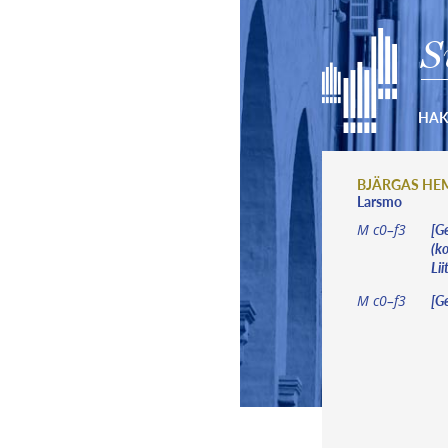
S
HA
BJÄRGAS H
Larsmo
[Ge
M c0–f3
(ko
Lii
[Ge
M c0–f3