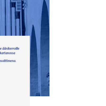
e äänikerroille
 kartanossa
usoittimena.