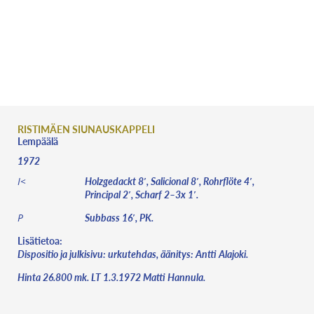
Suomen urut
HAKU
INFO
PAIKKAKUNNAT
RISTIMÄEN SIUNAUSKAPPELI
Lempäälä
1972
Holzgedackt 8′, Salicional 8′, Rohrflöte 4′,
I<
Principal 2′, Scharf 2–3x 1′.
Subbass 16′, PK.
P
Lisätietoa:
Dispositio ja julkisivu: urkutehdas, äänitys: Antti Alajoki.
Hinta 26.800 mk. LT 1.3.1972 Matti Hannula.