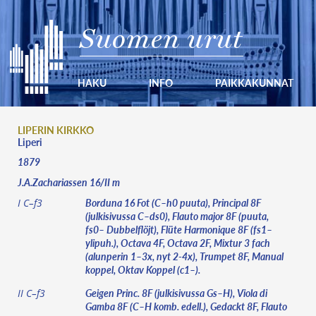
Suomen urut
HAKU
INFO
PAIKKAKUNNAT
LIPERIN KIRKKO
Liperi
1879
J.A.Zachariassen 16/II m
Borduna 16 Fot (C–h0 puuta), Principal 8F
I C–f3
(julkisivussa C–ds0), Flauto major 8F (puuta,
fs0– Dubbelflöjt), Flüte Harmonique 8F (fs1–
ylipuh.), Octava 4F, Octava 2F, Mixtur 3 fach
(alunperin 1–3x, nyt 2-4x), Trumpet 8F, Manual
koppel, Oktav Koppel (c1–).
Geigen Princ. 8F (julkisivussa Gs–H), Viola di
II C–f3
Gamba 8F (C–H komb. edell.), Gedackt 8F, Flauto