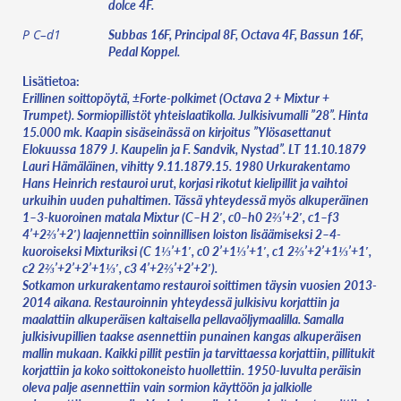
dolce 4F.
Subbas 16F, Principal 8F, Octava 4F, Bassun 16F,
P C–d1
Pedal Koppel.
Lisätietoa:
Erillinen soittopöytä, ±Forte-polkimet (Octava 2 + Mixtur +
Trumpet). Sormiopillistöt yhteislaatikolla. Julkisivumalli ”28”. Hinta
15.000 mk. Kaapin sisäseinässä on kirjoitus ”Ylösasettanut
Elokuussa 1879 J. Kaupelin ja F. Sandvik, Nystad”. LT 11.10.1879
Lauri Hämäläinen, vihitty 9.11.1879.15. 1980 Urkurakentamo
Hans Heinrich restauroi urut, korjasi rikotut kielipillit ja vaihtoi
urkuihin uuden puhaltimen. Tässä yhteydessä myös alkuperäinen
1–3-kuoroinen matala Mixtur (C–H 2′, c0–h0 2⅔’+2′, c1–f3
4’+2⅔’+2′) laajennettiin soinnillisen loiston lisäämiseksi 2–4-
kuoroiseksi Mixturiksi (C 1⅓’+1′, c0 2’+1⅓’+1′, c1 2⅔’+2’+1⅓’+1′,
c2 2⅔’+2’+2’+1⅓′, c3 4’+2⅔’+2’+2′).
Sotkamon urkurakentamo restauroi soittimen täysin vuosien 2013-
2014 aikana. Restauroinnin yhteydessä julkisivu korjattiin ja
maalattiin alkuperäisen kaltaisella pellavaöljymaalilla. Samalla
julkisivupillien taakse asennettiin punainen kangas alkuperäisen
mallin mukaan. Kaikki pillit pestiin ja tarvittaessa korjattiin, pillitukit
korjattiin ja koko soittokoneisto huollettiin. 1950-luvulta peräisin
oleva palje asennettiin vain sormion käyttöön ja jalkiolle