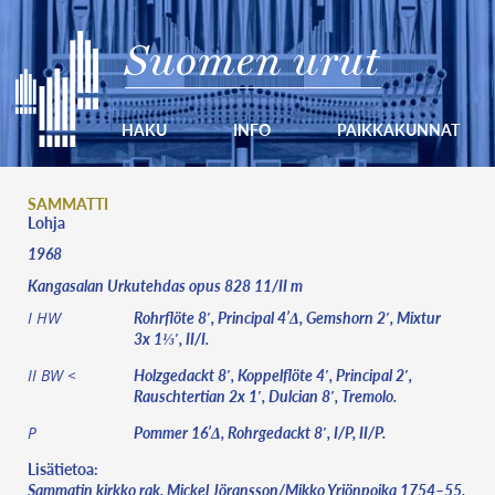
Suomen urut
HAKU
INFO
PAIKKAKUNNAT
SAMMATTI
Lohja
1968
Kangasalan Urkutehdas opus 828 11/II m
Rohrflöte 8′, Principal 4’Δ, Gemshorn 2′, Mixtur
I HW
3x 1⅓′, II/I.
Holzgedackt 8′, Koppelflöte 4′, Principal 2′,
II BW <
Rauschtertian 2x 1′, Dulcian 8′, Tremolo.
Pommer 16’Δ, Rohrgedackt 8′, I/P, II/P.
P
Lisätietoa:
Sammatin kirkko rak. Mickel Jöransson/Mikko Yrjönpoika 1754–55.