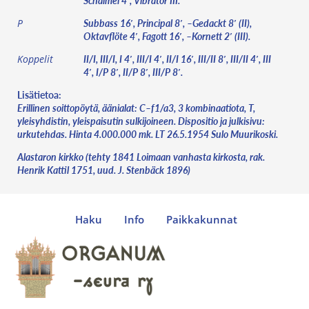
Schalmei 4′, Vibrator III.
Subbass 16′, Principal 8′, –Gedackt 8′ (II),
P
Oktavflöte 4′, Fagott 16′, –Kornett 2′ (III).
II/I, III/I, I 4′, III/I 4′, II/I 16′, III/II 8′, III/II 4′, III
Koppelit
4′, I/P 8′, II/P 8′, III/P 8′.
Lisätietoa:
Erillinen soittopöytä, äänialat: C–f1/a3, 3 kombinaatiota, T,
yleisyhdistin, yleispaisutin sulkijoineen. Dispositio ja julkisivu:
urkutehdas. Hinta 4.000.000 mk. LT 26.5.1954 Sulo Muurikoski.
Alastaron kirkko (tehty 1841 Loimaan vanhasta kirkosta, rak.
Henrik Kattil 1751, uud. J. Stenbäck 1896)
Haku
Info
Paikkakunnat