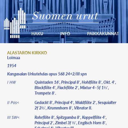
Suomen urut
HAKU
INFO
PAIKKAKUNNAT
ALASTARON KIRKKO
Loimaa
1954
Kangasalan Urkutehdas opus 568 24+2/III spn
Quintaden 16′, Principal 8′, Hohlflöte 8′, Okt. 4′,
I HW
Blockflöte 4′, Flachflöte 2′, Mixtur 4–5f 1⅓′,
Trompete 8′.
Gedackt 8′, Principal 4′, Waldflöte 2′, Sesquialter
II Pos<
2f 2⅔′, Krummhorn 8′, Vibrator II.
Rohrflöte 8′, Spitzgamba 8′, Koppelflöte 4′,
III SW<
Principal 2′, Zimbel 3f ⅔′, Englisch Horn 8′,