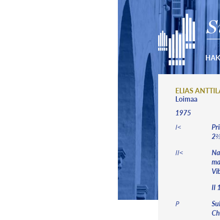
S
HA
ELIAS ANTTI
Loimaa
1975
Pri
I<
2⅔’
Na
II<
mar
Vi
II 
Su
P
Cho