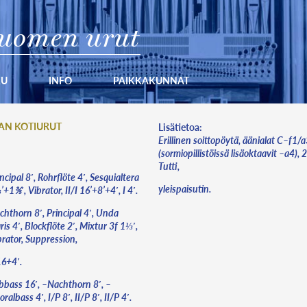
uomen urut
KU
INFO
PAIKKAKUNNAT
LAN KOTIURUT
Lisätietoa:
Erillinen soittopöytä, äänialat C–f1/
(sormiopillistöissä lisäoktaavit –a4),
Tutti,
ncipal 8′, Rohrflöte 4′, Sesquialtera
yleispaisutin.
+1⅗′, Vibrator, II/I 16’+8’+4′, I 4′.
chthorn 8′, Principal 4′, Unda
is 4′, Blockflöte 2′, Mixtur 3f 1⅓′,
brator, Suppression,
16+4′.
bbass 16′, –Nachthorn 8′, –
ralbass 4′, I/P 8′, II/P 8′, II/P 4′.