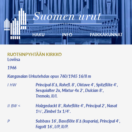
Suomen urut
HAKU
INFO
PAIKKAKUNNAT
RUOTSINPYHTÄÄN KIRKKO
Loviisa
1966
Kangasalan Urkutehdas opus 760/1965 16/II m
Principal 8’Δ, Rohrfl. 8′, Oktave 4′, Spitzflöte 4′,
I HW
Sesquialter 2x, Mixtur 4x 2′, Dulcian 8′,
Tremolo, II/I.
Holzgedackt 8′, Rohrflöte 4′, Principal 2′, Nasat
II BW <
1⅓′, Zimbel 1x 1/4′.
Subbass 16′, Bassflöte 8’Δ (kuparia), Principal 4′,
P
Fagott 16′, I/P, II/P.