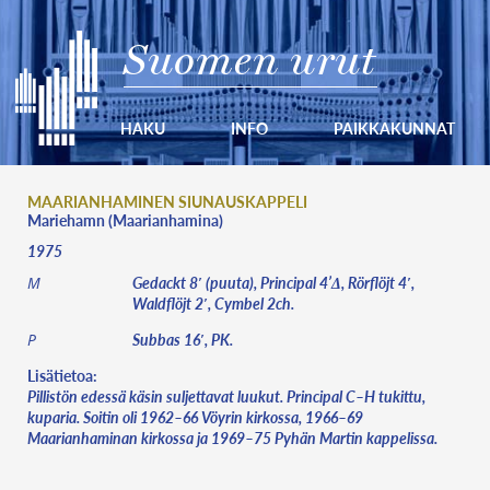
Suomen urut
HAKU
INFO
PAIKKAKUNNAT
MAARIANHAMINEN SIUNAUSKAPPELI
Mariehamn (Maarianhamina)
1975
Gedackt 8′ (puuta), Principal 4’Δ, Rörflöjt 4′,
M
Waldflöjt 2′, Cymbel 2ch.
Subbas 16′, PK.
P
Lisätietoa:
Pillistön edessä käsin suljettavat luukut. Principal C–H tukittu,
kuparia. Soitin oli 1962–66 Vöyrin kirkossa, 1966–69
Maarianhaminan kirkossa ja 1969–75 Pyhän Martin kappelissa.