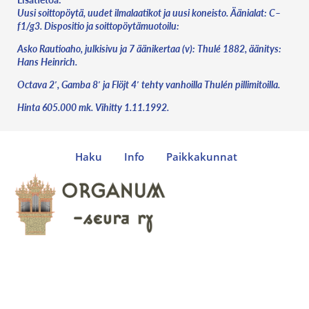
Uusi soittopöytä, uudet ilmalaatikot ja uusi koneisto. Äänialat: C–
f1/g3. Dispositio ja soittopöytämuotoilu:
Asko Rautioaho, julkisivu ja 7 äänikertaa (v): Thulé 1882, äänitys:
Hans Heinrich.
Octava 2′, Gamba 8′ ja Flöjt 4′ tehty vanhoilla Thulén pillimitoilla.
Hinta 605.000 mk. Vihitty 1.11.1992.
Haku
Info
Paikkakunnat