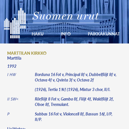
Suomen urut
HAKU
INFO
PAIKKAKUNNAT
MARTTILAN KIRKKO
Marttila
1992
Borduna 16 Fot v, Principal 8f v, Dubbelflöjt 8f v,
I HW
Octava 4f v, Qvinta 3f v, Octava 2f
(1926), Tertia 1⅗ f (1926), Mixtur 3 chor, II/I.
Rörflöjt 8 Fot v, Gamba 8f, Flöjt 4f, Waldflöjt 2f,
II SW<
Oboe 8f, Tremulant.
Subbas 16 Fot v, Violoncell 8f, Bassun 16f, I/P,
P
II/P.
Lisätietoa: