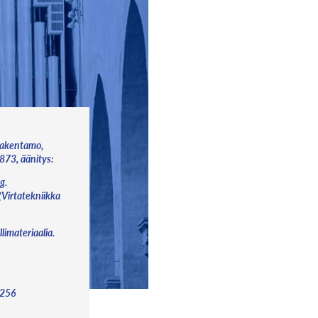
urakentamo,
1873, äänitys:
g.
(Virtatekniikka
limateriaalia.
 256