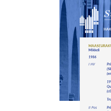
S
HA
MAASEURAK
Mikkeli
1986
Pri
I HV
(Si
(e
192
Qu
(c0
Tru
Pri
II Pos