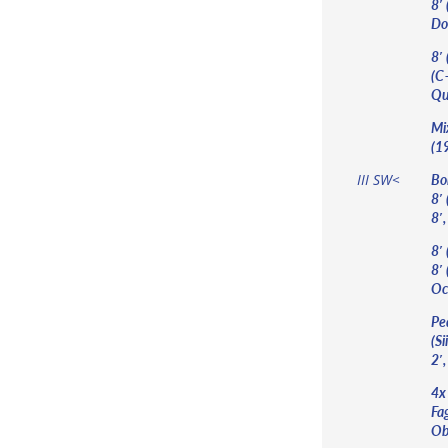
8′
Do
8′ 
(C
Qu
Mix
(1
Bo
III SW<
8′
8′
8′
8′ 
Oc
Ped
(Si
2′,
4x 
Fa
Ob