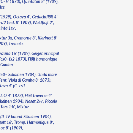
 (C–H 1873), Quintatön 8′ (1909),
lce
(1929), Octava 4′, Gedacktflöjt 4′
–d2 Ged. 8′ 1909), Waldflöjt 2′,
inta 1⅓′,
tur 3x, Cromorne 8′, Klarinett 8′
909), Tremolo.
rduna 16′ (1909), Geigenprincipal
 (cs0–fs2 1873), Flöjt harmonique
, Gamba
 (e0– Siikainen 1904), Unda maris
(ent. Viola di Gamba 8′ 1873),
tava 4′ (C–cs1
. O 4′ 1873), Flöjt traverse 4′
ikainen 1904), Nasat 2⅔′, Piccolo
 Ters 1⅗′, Mixtur
(II–IV kuorot Siikainen 1904),
gott 16′, Tromp. Harmonique 8′,
oe 8′ (1909),