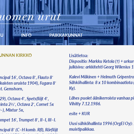
uomen urut
KU
INFO
PAIKKAKUNNAT
UNNAN KIRKKO
Lisätietoa:
Dispositio: Markku Ketola (†) + urk
julkisivu: arkkitehti Georg Wilenius 
Kalevi Mäkinen + Helmuth Gripentro
ncipal 16′, Octava 8′, Flauto 8′
Sähköhallinta: 8 x 10 kombinaatiota 
ikaisten uruista 1904), Fugara 8′
Ky).
nt. Gemshorn,
Lähes puolet äänikerroista vanhaa pil
9), Octava 4′, Spetsflöjt 4′,
Vihitty 7.12.1986.
inta 2⅔′, Octava 2′, Cornet 5x
–), Mixtur 5x,
esite + KUR
mpet 16′, Trumpet 8′, II–I, III–I.
Uusi sähköhallinta 1996 (OrgEl Oy):
muistipaikkaa.
ncipal 8′ (C–H komb. Rfl), Rörflöjt