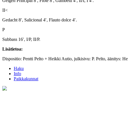
Geigen Principal 8′, Flöte 8′, Gambetti 4′, II/I, I 4′.
II<
Gedacht 8′, Salicional 4′, Flauto dolce 4′.
P
Subbass 16′, I/P, II/P.
Lisätietoa:
Dispositio: Pentti Pelto + Heikki Autio, julkisivu: P. Pelto, äänitys: H
Haku
Info
Paikkakunnat