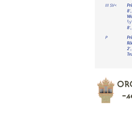
Pr
III SV<
8′,
Wal
⁄
1
7
8′,
Pri
P
Rö
2′
Tr