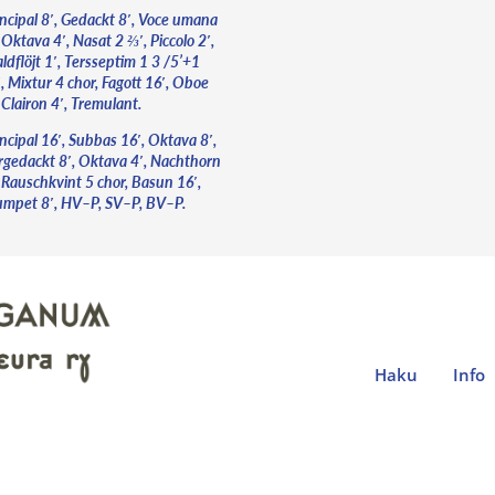
incipal 8′, Gedackt 8′, Voce umana
 Oktava 4′, Nasat 2 ⅔′, Piccolo 2′,
dflöjt 1′, Tersseptim 1 3 /5’+1
′, Mixtur 4 chor, Fagott 16′, Oboe
 Clairon 4′, Tremulant.
ncipal 16′, Subbas 16′, Oktava 8′,
rgedackt 8′, Oktava 4′, Nachthorn
, Rauschkvint 5 chor, Basun 16′,
umpet 8′, HV–P, SV–P, BV–P.
Haku
Info