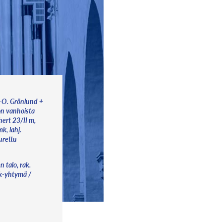
J-O. Grönlund +
n vanhoista
ert 23/II m,
k, lahj.
urettu
 talo, rak.
rk-yhtymä /