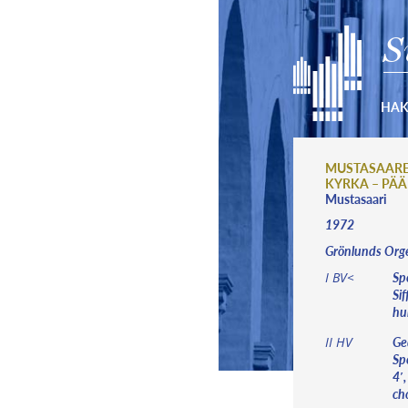
S
HA
MUSTASAARE
KYRKA – PÄ
Mustasaari
1972
Grönlunds Orge
Spe
I BV<
Sif
hu
Ge
II HV
Sp
4′,
ch