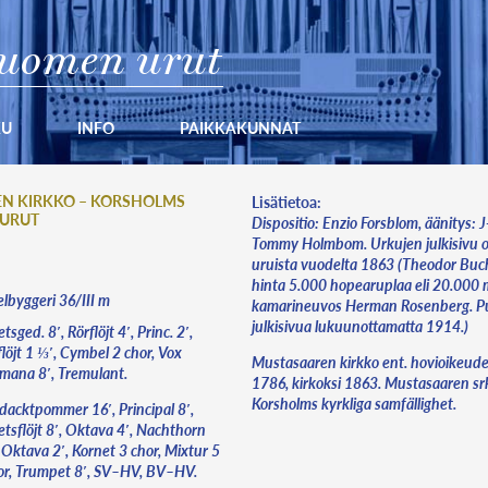
uomen urut
KU
INFO
PAIKKAKUNNAT
N KIRKKO – KORSHOLMS
Lisätietoa:
ÄURUT
Dispositio: Enzio Forsblom, äänitys: 
Tommy Holmbom. Urkujen julkisivu o
uruista vuodelta 1863 (Theodor Buch
hinta 5.000 hopearuplaa eli 20.000 m
lbyggeri 36/III m
kamarineuvos Herman Rosenberg. P
julkisivua lukuunottamatta 1914.)
tsged. 8′, Rörflöjt 4′, Princ. 2′,
flöjt 1 ⅓′, Cymbel 2 chor, Vox
Mustasaaren kirkko ent. hovioikeuden
mana 8′, Tremulant.
1786, kirkoksi 1863. Mustasaaren s
Korsholms kyrkliga samfällighet.
dacktpommer 16′, Principal 8′,
etsflöjt 8′, Oktava 4′, Nachthorn
 Oktava 2′, Kornet 3 chor, Mixtur 5
or, Trumpet 8′, SV–HV, BV–HV.