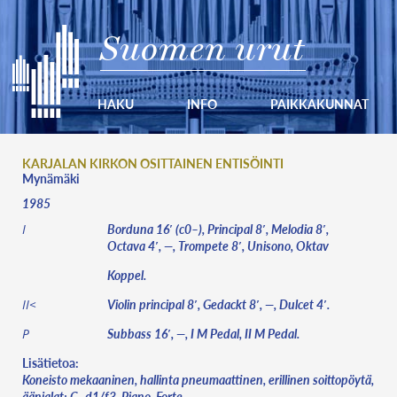
Suomen urut
HAKU
INFO
PAIKKAKUNNAT
KARJALAN KIRKON OSITTAINEN ENTISÖINTI
Mynämäki
1985
Borduna 16′ (c0–), Principal 8′, Melodia 8′,
I
Octava 4′, —, Trompete 8′, Unisono, Oktav
Koppel.
Violin principal 8′, Gedackt 8′, —, Dulcet 4′.
II<
Subbass 16′, —, I M Pedal, II M Pedal.
P
Lisätietoa:
Koneisto mekaaninen, hallinta pneumaattinen, erillinen soittopöytä,
äänialat: C–d1/f3. Piano, Forte,