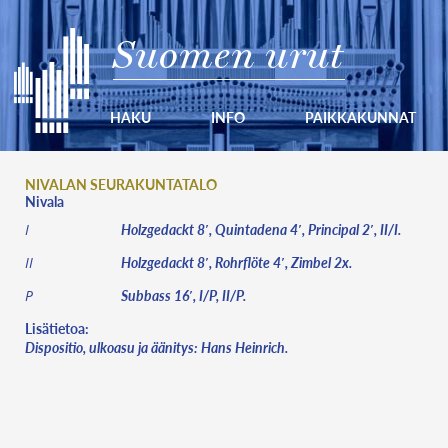
Suomen urut
HAKU
INFO
PAIKKAKUNNAT
NIVALAN SEURAKUNTATALO
Nivala
Holzgedackt 8′, Quintadena 4′, Principal 2′, II/I.
I
Holzgedackt 8′, Rohrflöte 4′, Zimbel 2x.
II
Subbass 16′, I/P, II/P.
P
Lisätietoa:
Dispositio, ulkoasu ja äänitys: Hans Heinrich.