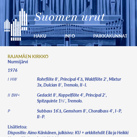
Suomen urut
HAKU
INFO
PAIKKAKUNNAT
RAJAMÄEN KIRKKO
Nurmijärvi
1976
Rohrflöte 8′, Principal 4’Δ, Waldflöte 2′, Mixtur
I HW
3x, Dulcian 8′, Tremolo, II–I.
Gedackt 8′, Koppelflöte 4′, Principal 2′,
II BW<
Spitzquinte 1⅓′, Tremolo.
Subbass 16’Δ, Gemshorn 8′, Choralbass 4′, I–P,
P
II–P.
Lisätietoa:
Dispositio: Aimo Känkänen, julkisivu: KU + arkkitehdit Eila ja Heikki