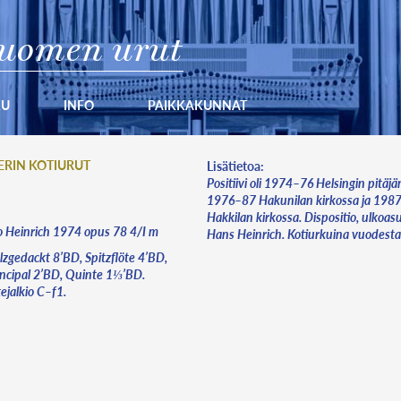
uomen urut
KU
INFO
PAIKKAKUNNAT
ERIN KOTIURUT
Lisätietoa:
Positiivi oli 1974–76 Helsingin pitäjä
1976–87 Hakunilan kirkossa ja 198
Hakkilan kirkossa. Dispositio, ulkoasu
 Heinrich 1974 opus 78 4/I m
Hans Heinrich. Kotiurkuina vuodest
lzgedackt 8’BD, Spitzflöte 4’BD,
incipal 2’BD, Quinte 1⅓’BD.
tejalkio C–f1.