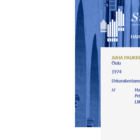
S
HA
JUHA PAUKK
Oulu
1974
Urkurakentamo
Ho
M
Pr
Lii