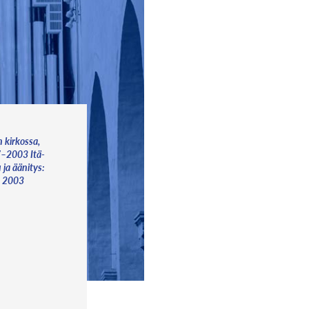
n kirkossa,
7–2003 Itä-
 ja äänitys:
a 2003