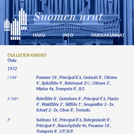
Suomen urut
HAKU
INFO
PAIKKAKUNNAT
OULUJOEN KIRKKO
Oulu
1972
Pommer 16′, Principal 8’Δ, Gedackt 8′, Oktave
I HW
4′, Spitzflöte 4′, Rohrnasat 2⅔′, Oktave 2′,
Mixtur 4x, Trompete 8′, II/I.
Rohrflöte 8′, Gemshorn 8′, Principal 4’Δ, Flauto
II SW<
4′, Waldflöte 2′, Sifflöte 1′, Sesquialter 2–3x,
Scharf 2–3x, Oboe 8′, Tremolo.
Subbass 16′, Principal 8’Δ, Rohrgedackt 8′,
P
Principal 4′, Rauschpfeife 4x, Posaune 16′,
Trompete 8′, I/P, II/P.